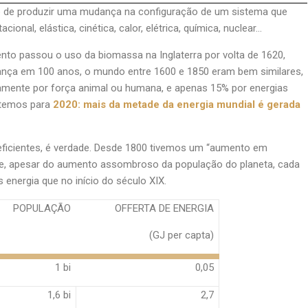
ato de produzir uma mudança na configuração de um sistema que
ional, elástica, cinética, calor, elétrica, química, nuclear…
nto passou o uso da biomassa na Inglaterra por volta de 1620,
ça em 100 anos, o mundo entre 1600 e 1850 eram bem similares,
iramente por força animal ou humana, e apenas 15% por energias
antemos para
2020: mais da metade da energia mundial é gerada
ficientes, é verdade. Desde 1800 tivemos um “aumento em
 que, apesar do aumento assombroso da população do planeta, cada
energia que no início do século XIX.
POPULAÇÃO
OFFERTA DE ENERGIA
(GJ per capta)
1 bi
0,05
1,6 bi
2,7