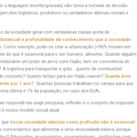
o a linguagem escrita/gravada) não torna a tomada de decisão
ejam eles logísticos, produtivos ou verdadeiros dilemas morais e
ão da sociedade geral com verdadeiras caixas-preta de
ubstancial a profundidade de conhecimento que a sociedade
tico. Como exemplo, pode-se citar a urbanização (+90% moram em
e do que é essencial para o ser humano: alimento. Quando alguém
taurante um prato de arroz com feijão, tem-se consciência do
? A logística para transportar o grão… quanto de combustível
a de concreto? Quanto tempo para um feijão nascer?
Quanta área
mente por 1 ano?
Quantas pessoas trabalham no campo para que
 essa última é 1% da população, no caso dos EUA).
s respondê-las exige pesquisa, reflexão e o conjunto da resposta
 é nosso modelo social atual.
o que
nossa sociedade valoriza como profissão não é essencial
 concordamos que alimentar é uma necessidade básica, porque
ados? Advogados, economistas, programadores… profissões com