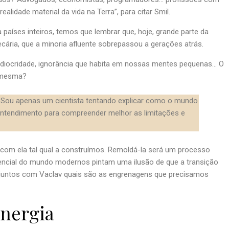
alidade material da vida na Terra”, para citar Smil.
íses inteiros, temos que lembrar que, hoje, grande parte da
ecária, que a minoria afluente sobrepassou a gerações atrás.
mediocridade, ignorância que habita em nossas mentes pequenas… O
i mesma?
. Sou apenas um cientista tentando explicar como o mundo
 entendimento para compreender melhor as limitações e
r com ela tal qual a construímos. Remoldá-la será um processo
encial do mundo modernos pintam uma ilusão de que a transição
 juntos com Vaclav quais são as engrenagens que precisamos
nergia