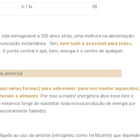
6,1 bi
28
de vida inimaginável a 200 anos atrás, uma melhora na alimentação
omunicação instantânea… Sim,
nem tudo é acessível para todos,
e
. O ponto central é que, bem, energia é o centro de qualquer
a universal.
s várias formas) para sobreviver: para nos manter aquecidos,
eriais e alimento
. Por isso a matriz energética abre esse livre e
 estamos longe de substituir toda nossa produção de energia por
anceiramente falando).
igada ao uso da amônia (nitrogênio como fertilizante) que depende