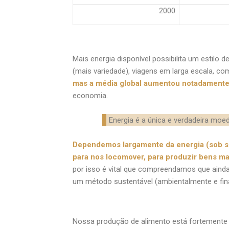
2000
Mais energia disponível possibilita um estilo 
(mais variedade), viagens em larga escala, c
mas a média global aumentou notadament
economia.
Energia é a única e verdadeira moed
Dependemos largamente da energia (sob sua
para nos locomover, para produzir bens mat
por isso é vital que compreendamos que ainda
um método sustentável (ambientalmente e fin
Nossa produção de alimento está fortemente l