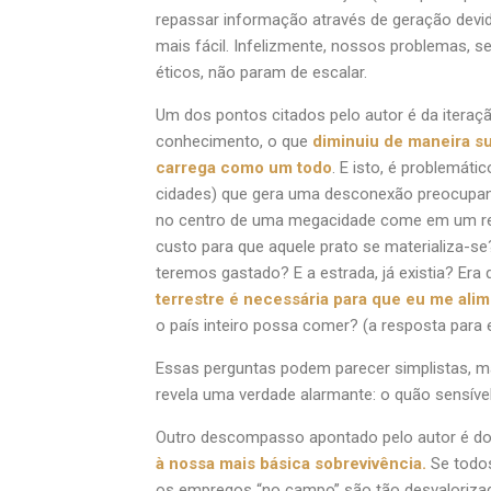
repassar informação através de geração devid
mais fácil. Infelizmente, nossos problemas, s
éticos, não param de escalar.
Um dos pontos citados pelo autor é da iteraç
conhecimento, o que
diminuiu de maneira s
carrega como um todo
. E isto, é problemá
cidades) que gera uma desconexão preocupant
no centro de uma megacidade come em um res
custo para que aquele prato se materializa-se
teremos gastado? E a estrada, já existia? Er
terrestre é necessária para que eu me ali
o país inteiro possa comer? (a resposta para
Essas perguntas podem parecer simplistas, ma
revela uma verdade alarmante: o quão sensível
Outro descompasso apontado pelo autor é d
à nossa mais básica sobrevivência.
Se todos
os empregos “no campo” são tão desvaloriz