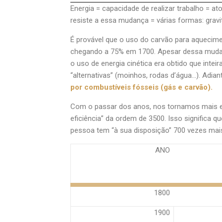
Energia = capacidade de realizar trabalho = 
resiste a essa mudança = várias formas: gravitac
É provável que o uso do carvão para aquecime
chegando a 75% em 1700. Apesar dessa mudan
o uso de energia cinética era obtido que inte
“alternativas” (moinhos, rodas d’água…). Adi
por combustíveis fósseis (gás e carvão).
Com o passar dos anos, nos tornamos mais e
eficiência” da ordem de 3500. Isso significa
pessoa tem “à sua disposição” 700 vezes mais 
ANO
1800
1900