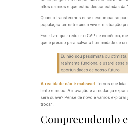
altos salários e que estão desconectadas da “re
Quando transferimos esse descompasso para pa
população terrestre ainda vive em situação pr
Esse livro quer reduzir o GAP de inocência, 
que é preciso para salvar a humanidade de s
Eu não sou pessimista ou otimista
realmente funciona, e usarei esse
oportunidades de nosso futuro.
A realidade não é maleável
. Temos que lida
lento e árduo. A inovação e a mudança expon
será suave? Pense de novo e vamos explorar
trocar…
Compreendendo e